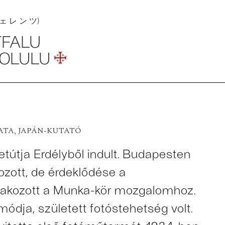
 ェ レ ン ツ)
TFALU
NOLULU
ATA, JAPÁN-KUTATÓ
etútja Erdélyből indult. Budapesten
gozott, de érdeklődése a
atlakozott a Munka-kör mozgalomhoz.
módja, született fotóstehetség volt.