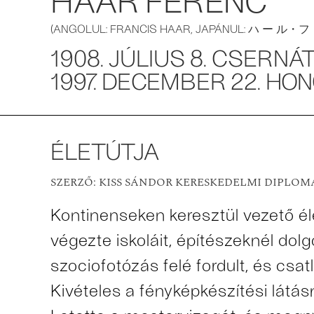
(ANGOLUL: FRANCIS HAAR, JAPÁNUL: ハ ー ル・フ
1908. JÚLIUS 8. CSERNÁ
1997. DECEMBER 22. HO
ÉLETÚTJA
SZERZŐ: KISS SÁNDOR KERESKEDELMI DIPLOM
Kontinenseken keresztül vezető él
végezte iskoláit, építészeknél dol
szociofotózás felé fordult, és cs
Kivételes a fényképkészítési látás