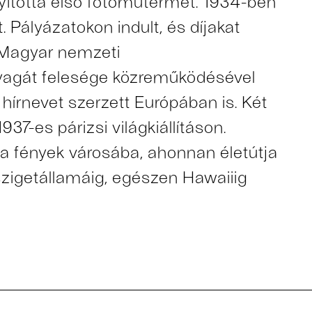
yitotta első fotóműtermét. 1934-ben
. Pályázatokon indult, és díjakat
 Magyar nemzeti
anyagát felesége közreműködésével
hírnevet szerzett Európában is. Két
1937-es párizsi világkiállításon.
i a fények városába, ahonnan életútja
szigetállamáig, egészen Hawaiiig