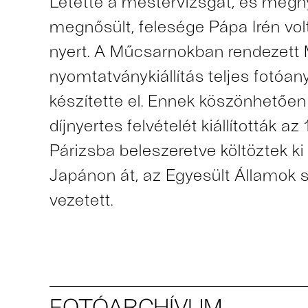
Letette a mestervizsgát, és megn
megnősült, felesége Pápa Irén volt
nyert. A Műcsarnokban rendezett
nyomtatványkiállítás teljes fotó
készítette el. Ennek köszönhetően 
díjnyertes felvételét kiállították az 
Párizsba beleszeretve költöztek k
Japánon át, az Egyesült Államok 
vezetett.
FOTÓARCHÍVUM