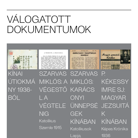
VÁLOGATOTT
DOKUMENTUMOK
KÍNAI
SZARVAS
SZARVAS
P.
S
ÚTIOKMÁ
MIKLÓS: A
MIKLÓS:
KÉKESSY
M
NY 1936-
VÉGESTŐ
KARÁCS
IMRE SJ:
N
BÓL
L A
ONYI
MAGYAR
K
VÉGTELE
ÜNNEPSÉ
JEZSUITÁ
A
NIG
GEK
K
T
KÍNÁBAN
KÍNÁBAN
N 
Katolikus
Szemle 1915
Katolikusok
Képes Krónika
Ma
Lapja,
1936
19