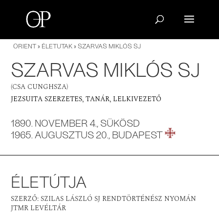
ORIENT
»
ÉLETUTAK
» SZARVAS MIKLÓS SJ
SZARVAS MIKLÓS SJ
(CSA CUNGHSZA)
JEZSUITA SZERZETES, TANÁR, LELKIVEZETŐ
1890. NOVEMBER 4., SÜKÖSD
1965. AUGUSZTUS 20., BUDAPEST
ÉLETÚTJA
SZERZŐ: SZILAS LÁSZLÓ SJ RENDTÖRTÉNÉSZ NYOMÁN
JTMR LEVÉLTÁR