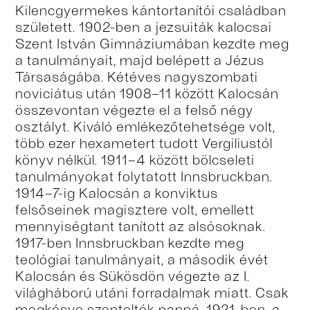
Kilencgyermekes kántortanítói családban
született. 1902-ben a jezsuiták kalocsai
Szent István Gimnáziumában kezdte meg
a tanulmányait, majd belépett a Jézus
Társaságába. Kétéves nagyszombati
noviciátus után 1908–11 között Kalocsán
összevontan végezte el a felső négy
osztályt. Kiváló emlékezőtehetsége volt,
több ezer hexametert tudott Vergiliustól
könyv nélkül. 1911–4 között bölcseleti
tanulmányokat folytatott Innsbruckban.
1914–7-ig Kalocsán a konviktus
felsőseinek magisztere volt, emellett
mennyiségtant tanított az alsósoknak.
1917-ben Innsbruckban kezdte meg
teológiai tanulmányait, a második évét
Kalocsán és Sükösdön végezte az I.
világháború utáni forradalmak miatt. Csak
megkésve szentelték pappá. 1921-ben, a