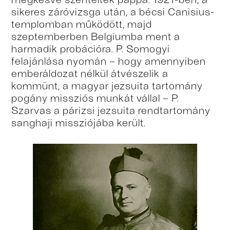
sikeres záróvizsga után, a bécsi Canisius-
templomban működött, majd
szeptemberben Belgiumba ment a
harmadik probációra. P. Somogyi
felajánlása nyomán – hogy amennyiben
emberáldozat nélkül átvészelik a
kommünt, a magyar jezsuita tartomány
pogány missziós munkát vállal – P.
Szarvas a párizsi jezsuita rendtartomány
sanghaji missziójába került.