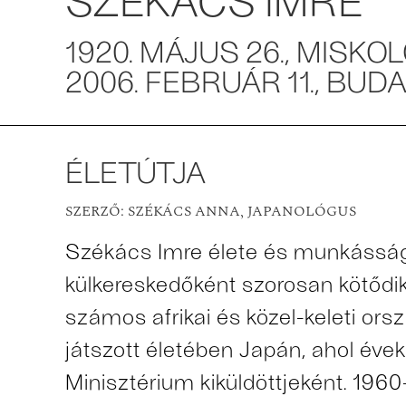
1920. MÁJUS 26., MISKO
2006. FEBRUÁR 11., BU
ÉLETÚTJA
SZERZŐ: SZÉKÁCS ANNA, JAPANOLÓGUS
Székács Imre élete és munkássá
külkereskedőként szorosan kötődik
számos afrikai és közel-keleti ors
játszott életében Japán, ahol éve
Minisztérium kiküldöttjeként. 196