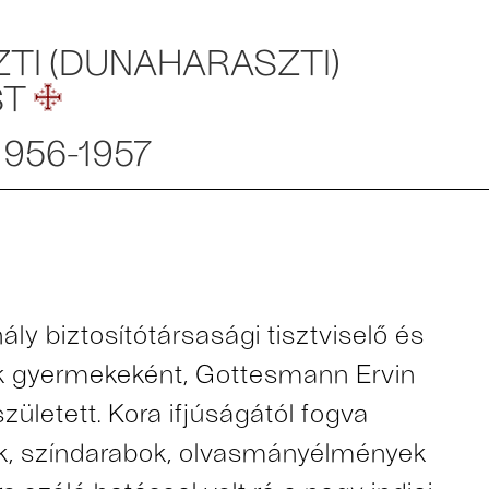
SZTI (DUNAHARASZTI)
ST
 1956-1957
y biztosítótársasági tisztviselő és
ik gyermekeként, Gottesmann Ervin
ületett. Kora ifjúságától fogva
k, színdarabok, olvasmányélmények