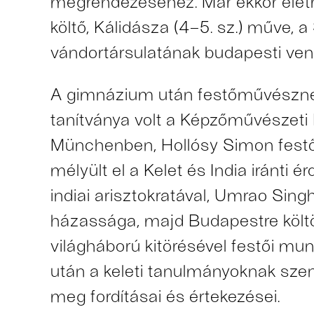
megrendezéséhez. Már ekkor életre 
költő, Kálidásza (4–5. sz.) műve, a
vándortársulatának budapesti ven
A gimnázium után festőművésznek
tanítványa volt a Képzőművészeti 
Münchenben, Hollósy Simon festői
mélyült el a Kelet és India iránti
indiai arisztokratával, Umrao Singh
házassága, majd Budapestre költöz
világháború kitörésével festői m
után a keleti tanulmányoknak sze
meg fordításai és értekezései.