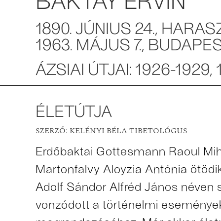
1890. JÚNIUS 24., HARA
1963. MÁJUS 7., BUDAPE
ÁZSIAI ÚTJAI: 1926-1929,
ÉLETÚTJA
SZERZŐ: KELÉNYI BÉLA TIBETOLÓGUS
Erdőbaktai Gottesmann Raoul Mihál
Martonfalvy Aloyzia Antónia ötöd
Adolf Sándor Alfréd János néven sz
vonzódott a történelmi eseménye