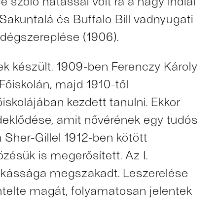
szóló hatással volt rá a nagy indiai
 Sakuntalá és Buffalo Bill vadnyugati
dégszereplése (1906).
 készült. 1909-ben Ferenczy Károly
Főiskolán, majd 1910-től
skolájában kezdett tanulni. Ekkor
 érdeklődése, amit nővérének egy tudós
 Sher-Gillel 1912-ben kötött
ésük is megerősített. Az I.
unkássága megszakadt. Leszerelése
ntelte magát, folyamatosan jelentek