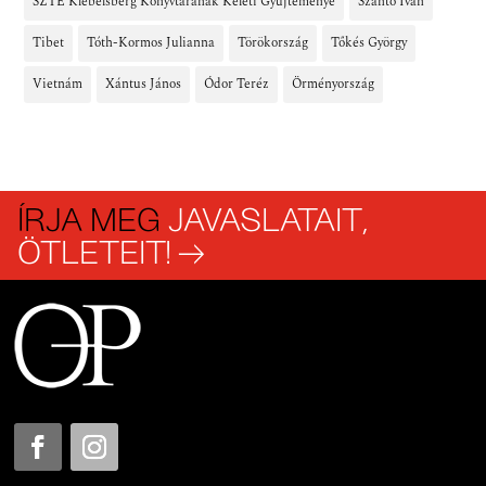
SZTE Klebelsberg Könyvtárának Keleti Gyűjteménye
Szántó Iván
Tibet
Tóth-Kormos Julianna
Törökország
Tőkés György
Vietnám
Xántus János
Ódor Teréz
Örményország
ÍRJA MEG
JAVASLATAIT,
ÖTLETEIT! →