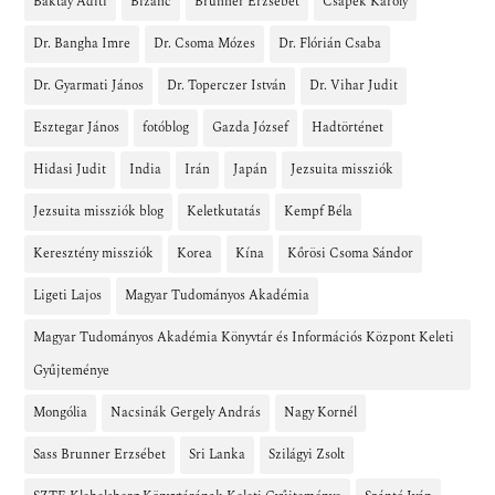
Baktay Aditi
Bizánc
Brunner Erzsébet
Csapek Károly
Dr. Bangha Imre
Dr. Csoma Mózes
Dr. Flórián Csaba
Dr. Gyarmati János
Dr. Toperczer István
Dr. Vihar Judit
Esztegar János
fotóblog
Gazda József
Hadtörténet
Hidasi Judit
India
Irán
Japán
Jezsuita missziók
Jezsuita missziók blog
Keletkutatás
Kempf Béla
Keresztény missziók
Korea
Kína
Kőrösi Csoma Sándor
Ligeti Lajos
Magyar Tudományos Akadémia
Magyar Tudományos Akadémia Könyvtár és Információs Központ Keleti
Gyűjteménye
Mongólia
Nacsinák Gergely András
Nagy Kornél
Sass Brunner Erzsébet
Sri Lanka
Szilágyi Zsolt