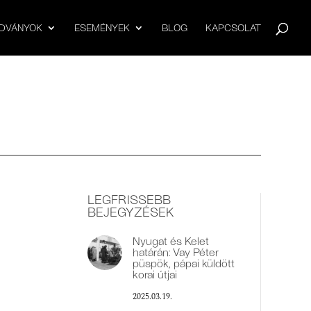
ADVÁNYOK
ESEMÉNYEK
BLOG
KAPCSOLAT
LEGFRISSEBB
BEJEGYZÉSEK
Nyugat és Kelet
határán: Vay Péter
püspök, pápai küldött
korai útjai
2025.03.19.