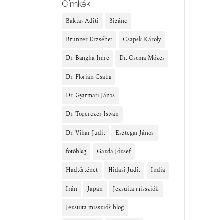
Címkék
Baktay Aditi
Bizánc
Brunner Erzsébet
Csapek Károly
Dr. Bangha Imre
Dr. Csoma Mózes
Dr. Flórián Csaba
Dr. Gyarmati János
Dr. Toperczer István
Dr. Vihar Judit
Esztegar János
fotóblog
Gazda József
Hadtörténet
Hidasi Judit
India
Irán
Japán
Jezsuita missziók
Jezsuita missziók blog