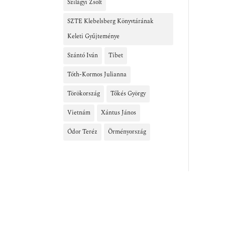
Szilágyi Zsolt
SZTE Klebelsberg Könyvtárának
Keleti Gyűjteménye
Szántó Iván
Tibet
Tóth-Kormos Julianna
Törökország
Tőkés György
Vietnám
Xántus János
Ódor Teréz
Örményország
z