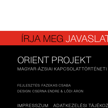
ÍRJA MEG
JAVASLAT
ORIENT PROJEKT
MAGYAR-ÁZSIAI KAPCSOLATTÖRTÉNETI
FEJLESZTÉS: FAZEKAS CSABA
DESIGN: CSERNA ENDRE & LŐDI ÁRON
IMPRESSZUM
ADATKEZELÉSI TÁJÉKO