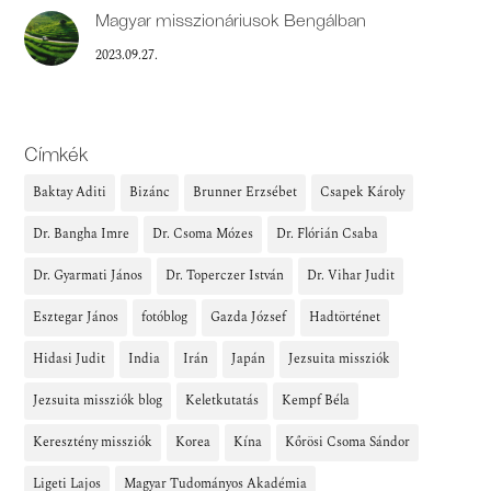
Magyar misszionáriusok Bengálban
2023.09.27.
Címkék
Baktay Aditi
Bizánc
Brunner Erzsébet
Csapek Károly
Dr. Bangha Imre
Dr. Csoma Mózes
Dr. Flórián Csaba
Dr. Gyarmati János
Dr. Toperczer István
Dr. Vihar Judit
Esztegar János
fotóblog
Gazda József
Hadtörténet
Hidasi Judit
India
Irán
Japán
Jezsuita missziók
Jezsuita missziók blog
Keletkutatás
Kempf Béla
Keresztény missziók
Korea
Kína
Kőrösi Csoma Sándor
Ligeti Lajos
Magyar Tudományos Akadémia