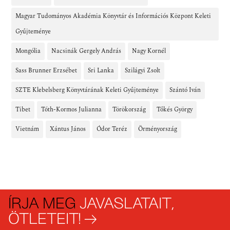
Magyar Tudományos Akadémia Könyvtár és Információs Központ Keleti
Gyűjteménye
Mongólia
Nacsinák Gergely András
Nagy Kornél
Sass Brunner Erzsébet
Sri Lanka
Szilágyi Zsolt
SZTE Klebelsberg Könyvtárának Keleti Gyűjteménye
Szántó Iván
Tibet
Tóth-Kormos Julianna
Törökország
Tőkés György
Vietnám
Xántus János
Ódor Teréz
Örményország
ÍRJA MEG
JAVASLATAIT,
ÖTLETEIT! →