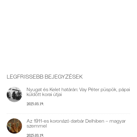
Orient Projekt nagyinterjú Dr. Gyarmati Jánossal
a Néprajzi Múzeum régész-főmuzeológusával
Xántus János különleges pályafutásáról és a
Xántus-kutatásról.
LEGFRISSEBB BEJEGYZÉSEK
Nyugat és Kelet határán: Vay Péter püspök, pápai
küldött korai útjai
2025.03.19.
Az 1911-es koronázó darbár Delhiben – magyar
szemmel
2025.03.19.