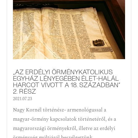
„AZ ERDÉLYI ÖRMÉNYKATOLIKUS
EGYHÁZ LÉNYEGÉBEN ÉLET-HALÁL
HARCOT VÍVOTT A 18. SZÁZADBAN”
2. RÉSZ
2021.07.23
Nagy Kornél történész- armenológussal a
magyar-örmény kapcsolatok történetéről, és a
magyarországi örményekről, illetve az erdélyi
örménység múltjáról beszélgettünk.