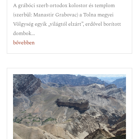
A grábóci szerb ortodox kolostor és templom
(szerbül: Manastir Grabovac) a Tolna megyei
Völgység egyik „világtól elzárt”, erdővel borított
dombok...
bővebben