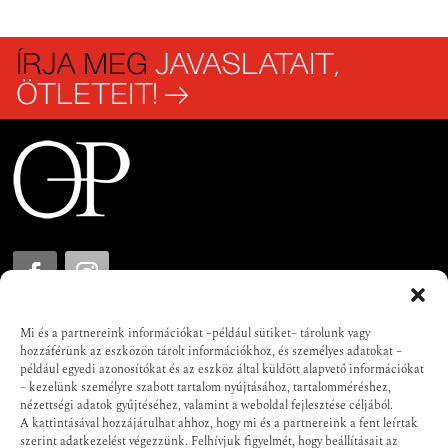
ÍRJA MEG
JAVASLATAIT,
ÖTLETEIT! →
Mi és a partnereink információkat –például sütiket– tárolunk vagy
ORIENT PROJEKT
hozzáférünk az eszközön tárolt információkhoz, és személyes adatokat –
például egyedi azonosítókat és az eszköz által küldött alapvető információkat
MAGYAR-ÁZSIAI KAPCSOLATTÖRTÉNETI
– kezelünk személyre szabott tartalom nyújtásához, tartalomméréshez,
ARCHÍVUM
nézettségi adatok gyűjtéséhez, valamint a weboldal fejlesztése céljából.
A kattintásával hozzájárulhat ahhoz, hogy mi és a partnereink a fent leírtak
szerint adatkezelést végezzünk. Felhívjuk figyelmét, hogy beállításait az