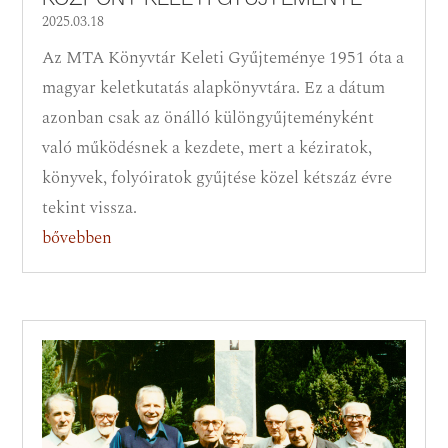
2025.03.18
Az MTA Könyvtár Keleti Gyűjteménye 1951 óta a
magyar keletkutatás alapkönyvtára. Ez a dátum
azonban csak az önálló különgyűjteményként
való működésnek a kezdete, mert a kéziratok,
könyvek, folyóiratok gyűjtése közel kétszáz évre
tekint vissza.
bővebben