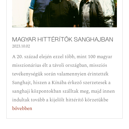
MAGYAR HITTÉRÍTŐK SANGHAJBAN
2023.10.02
A 20. század elején ezzel több, mint 100 magyar
misszionárius élt a távoli országban, missziós
tevékenységük során valamennyien érintették
Sanghajt, hiszen a Kínába érkező szerzetesek a
sanghaji központokban szálltak meg, majd innen
indultak tovább a kijelölt hittérítő körzetükbe
bővebben